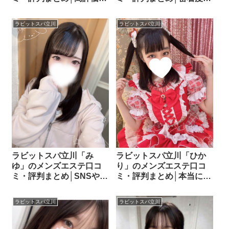
理由を口コミから読み解
寛容度・満足度を口コミ
く！
から分析！
ラビットスパ立川
ラビットスパ立川
ラビットスパ立川「み
ラビットスパ立川「ひか
ゆ」のメンズエステ口コ
り」のメンズエステ口コ
ミ・評判まとめ│SNSや口
ミ・評判まとめ│本当にア
コミから評判をまとめま
タリ？口コミから評価を
した！
検証！
ラビットスパ立川
ラビットスパ立川