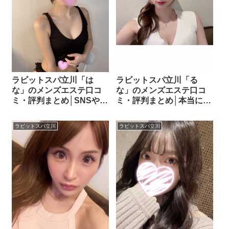
ラビットスパ立川「は
ラビットスパ立川「る
な」のメンズエステ口コ
な」のメンズエステ口コ
ミ・評判まとめ│SNSや掲
ミ・評判まとめ│本当に人
示板でおすすめされる理
気なの？実際の評判を調
由とは？
べてみた！
ラビットスパ立川
ラビットスパ立川