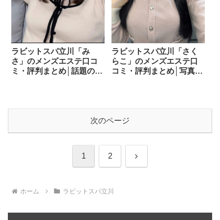
ラビットスパ立川「み
ラビットスパ立川「さく
さ」のメンズエステ口コ
らこ」のメンズエステ口
ミ・評判まとめ│話題のセ
コミ・評判まとめ│写真と
ラピストの“中身”を口コ
実物のギャップは？口コ
ミで深掘り！
ミから検証！
次のページ
次
1
2
へ
ホーム
ラビットスパ立川