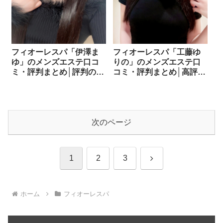
フィオーレスパ「伊澤ま
フィオーレスパ「工藤ゆ
ゆ」のメンズエステ口コ
りの」のメンズエステ口
ミ・評判まとめ│評判の容
コミ・評判まとめ│高評価
姿・施術内容を徹底調
の理由を口コミから読み
査！
解く！
次のページ
次
1
2
3
へ
ホーム
フィオーレスパ