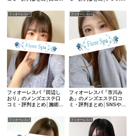
をもとに評価ポイントを
ステ通の評価をまとめて
詳しく解説！
チェック！
フィオーレスパ
フィオーレスパ
フィオーレスパ「田辺し
フィオーレスパ「市川み
おり」のメンズエステ口
あ」のメンズエステ口コ
コミ・評判まとめ│施術内
ミ・評判まとめ│SNSや掲
容・ルックス・スタイル
示板でおすすめされる理
をリアルに解説！
由とは？
フィオーレスパ
フィオーレスパ