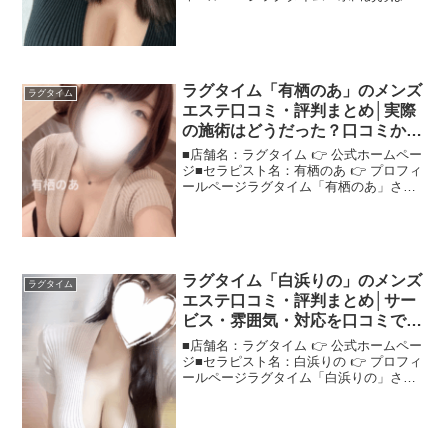
さんの評判は？ネットの口コミを調査"ラ
グタイム宗田あおは"さんに関する口コミ
を調査し、注目ポイントをまとめまし
た！＜この記事...
ラグタイム「有栖のあ」のメンズ
ラグタイム
エステ口コミ・評判まとめ│実際
の施術はどうだった？口コミから
探る！
■店舗名：ラグタイム 👉 公式ホームペー
ジ■セラピスト名：有栖のあ 👉 プロフィ
ールページラグタイム「有栖のあ」さん
の評判は？ネットの口コミを調査実際に
体験した人の声をもとに、"ラグタイム有
栖のあ"さんの評価をまとめました！＜こ
の記事でわか...
ラグタイム「白浜りの」のメンズ
ラグタイム
エステ口コミ・評判まとめ│サー
ビス・雰囲気・対応を口コミで検
証！
■店舗名：ラグタイム 👉 公式ホームペー
ジ■セラピスト名：白浜りの 👉 プロフィ
ールページラグタイム「白浜りの」さん
の評判は？ネットの口コミを調査ネット
の声を集めて、"ラグタイム白浜りの"さ
んの評判や印象を詳しく紹介します！＜
この記事でわか...