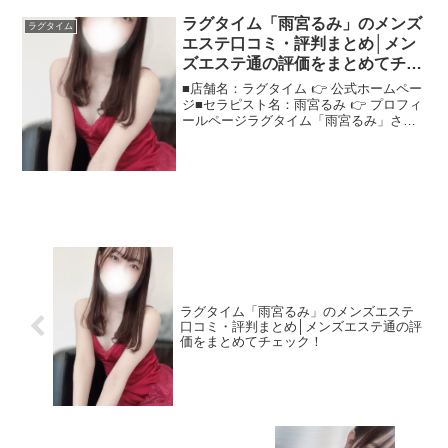
ラグタイム「雨宮るみ」のメンズ
ラグタイム
エステ口コミ・評判まとめ│メン
ズエステ通の評価をまとめてチェ
ック！
■店舗名：ラグタイム 👉 公式ホームペー
ジ■セラピスト名：雨宮るみ 👉 プロフィ
ールページラグタイム「雨宮るみ」さん
の評判は？ネットの口コミを調査"ラグタ
イム雨宮るみ"さんが気になる方のため
に、口コミで見えた特徴を解説！＜この
記事でわかるこ...
ラグタイム「雨宮るみ」のメンズエステ
口コミ・評判まとめ│メンズエステ通の評
価をまとめてチェック！