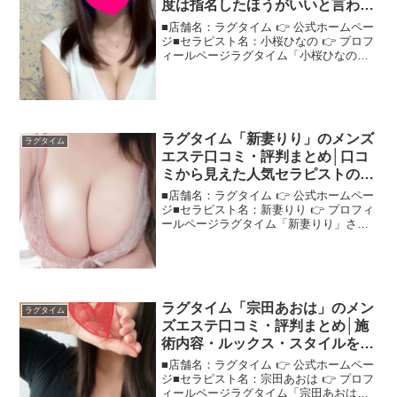
度は指名したほうがいいと言われ
る理由とは？
■店舗名：ラグタイム 👉 公式ホームペー
ジ■セラピスト名：小桜ひなの 👉 プロフ
ィールページラグタイム「小桜ひなの」
さんの評判は？ネットの口コミを調査"ラ
グタイム小桜ひなの"さんの施術・雰囲
気・対応を口コミから読み解きます！＜
この記事でわか...
ラグタイム「新妻りり」のメンズ
ラグタイム
エステ口コミ・評判まとめ│口コ
ミから見えた人気セラピストの魅
力！
■店舗名：ラグタイム 👉 公式ホームペー
ジ■セラピスト名：新妻りり 👉 プロフィ
ールページラグタイム「新妻りり」さん
の評判は？ネットの口コミを調査注目の
セラピスト"ラグタイム新妻りり"さんに
ついて、口コミベースで魅力を分析！＜
この記事でわか...
ラグタイム「宗田あおは」のメン
ラグタイム
ズエステ口コミ・評判まとめ│施
術内容・ルックス・スタイルをリ
アルに解説！
■店舗名：ラグタイム 👉 公式ホームペー
ジ■セラピスト名：宗田あおは 👉 プロフ
ィールページラグタイム「宗田あおは」