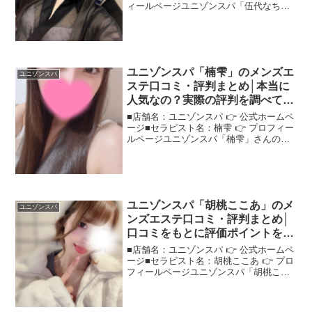
ィールページユニゾンスパ「伍代なち」
さんの評判は？ネットの口コミを調査ネ
ットの口コミサイトや掲示板でよく見か
ける"ユニゾンスパ伍代なち"さん、実際
の評判は？＜こ...
ユニゾンスパ「楠雫」のメンズエ
ユニゾンスパ
ステ口コミ・評判まとめ│本当に
人気なの？実際の評判を調べてみ
た！
■店舗名：ユニゾンスパ 👉 公式ホームペ
ージ■セラピスト名：楠雫 👉 プロフィー
ルページユニゾンスパ「楠雫」さんの評
判は？ネットの口コミを調査ネットの声
を集めて、"ユニゾンスパ楠雫"さんの評
判や印象を詳しく紹介します！＜この記
事でわかること...
ユニゾンスパ「胡桃ここあ」のメ
ユニゾンスパ
ンズエステ口コミ・評判まとめ│
口コミをもとに評価ポイントを詳
しく解説！
■店舗名：ユニゾンスパ 👉 公式ホームペ
ージ■セラピスト名：胡桃ここあ 👉 プロ
フィールページユニゾンスパ「胡桃ここ
あ」さんの評判は？ネットの口コミを調
査口コミで語られる"ユニゾンスパ胡桃こ
こあ"さんの魅力を、徹底的に調べてみま