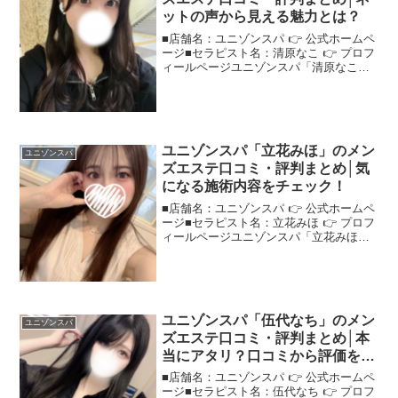
ットの声から見える魅力とは？
■店舗名：ユニゾンスパ 👉 公式ホームペ
ージ■セラピスト名：清原なこ 👉 プロフ
ィールページユニゾンスパ「清原なこ」
さんの評判は？ネットの口コミを調査"ユ
ニゾンスパ清原なこ"さんが気になる方の
ために、口コミで見えた特徴を解説！＜
この記事でわ...
ユニゾンスパ「立花みほ」のメン
ユニゾンスパ
ズエステ口コミ・評判まとめ│気
になる施術内容をチェック！
■店舗名：ユニゾンスパ 👉 公式ホームペ
ージ■セラピスト名：立花みほ 👉 プロフ
ィールページユニゾンスパ「立花みほ」
さんの評判は？ネットの口コミを調査ネ
ットで話題の"ユニゾンスパ立花みほ"さ
んについて、口コミから評判を詳しく調
べてみました！...
ユニゾンスパ「伍代なち」のメン
ユニゾンスパ
ズエステ口コミ・評判まとめ│本
当にアタリ？口コミから評価を検
証！
■店舗名：ユニゾンスパ 👉 公式ホームペ
ージ■セラピスト名：伍代なち 👉 プロフ