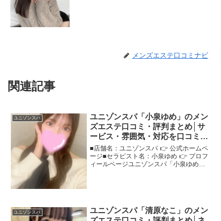
メンズエステ口コミナビ
関連記事
ユニゾンスパ「小泉ゆめ」のメン
ユニゾンスパ
ズエステ口コミ・評判まとめ│サ
ービス・雰囲気・対応を口コミで
検証！
■店舗名：ユニゾンスパ 👉 公式ホームペ
ージ■セラピスト名：小泉ゆめ 👉 プロフ
ィールページユニゾンスパ「小泉ゆめ」
さんの評判は？ネットの口コミを調査
「実際どうなの？」という声が多い"ユニ
ゾンスパ小泉ゆめ"さんの評判を、口コミ
をもとにまとめ...
ユニゾンスパ「清原なこ」のメン
ユニゾンスパ
ズエステ口コミ・評判まとめ│ネ