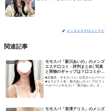
メンズエステ口コミナビ
関連記事
モモスパ「新川あいの」のメンズ
モモスパ
エステ口コミ・評判まとめ│写真
と実物のギャップは？口コミから
検証！
■店舗名：モモスパ 👉 公式ホームページ
■セラピスト名：新川あいの 👉 プロフィ
ールページモモスパ「新川あいの」さん
の評判は？ネットの口コミを調査ネット
の声を集めて、"モモスパ新川あいの"さ
んの評判や印象を詳しく紹介します！＜
この記事でわか...
モモスパ「長澤アリス」のメンズ
モモスパ