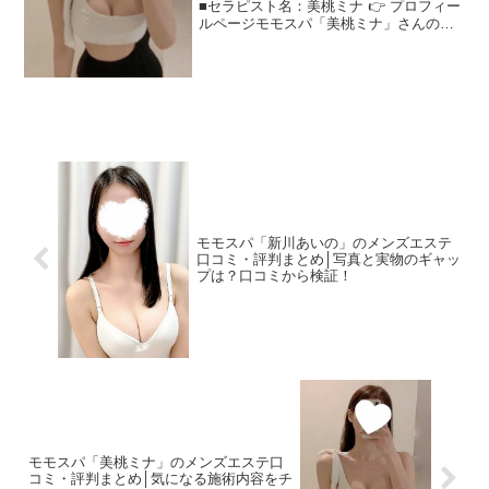
■セラピスト名：美桃ミナ 👉 プロフィー
ルページモモスパ「美桃ミナ」さんの評
判は？ネットの口コミを調査"モモスパ美
桃ミナ"さんの施術・雰囲気・対応を口コ
ミから読み解きます！＜この記事でわか
ること＞ルッ...
モモスパ「新川あいの」のメンズエステ
口コミ・評判まとめ│写真と実物のギャッ
プは？口コミから検証！
モモスパ「美桃ミナ」のメンズエステ口
コミ・評判まとめ│気になる施術内容をチ