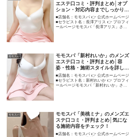
エステ口コミ・評判まとめ│オプ
ション・対応内容までしっかり調
査！
■店舗名：モモスパ 👉 公式ホームページ
■セラピスト名：長澤アリス 👉 プロフィ
ールページモモスパ「長澤アリス」さん
の評判は？ネットの口コミを調査口コミ
からわかる"モモスパ長澤アリス"さんの
魅力や施術内容を丁寧にまとめました！
＜この記事でわ...
モモスパ「新村れいか」のメンズ
モモスパ
エステ口コミ・評判まとめ│容
姿・性格・施術スタイルを詳しく
紹介！
■店舗名：モモスパ 👉 公式ホームページ
■セラピスト名：新村れいか 👉 プロフィ
ールページモモスパ「新村れいか」さん
の評判は？ネットの口コミを調査実際に
体験した人の声をもとに、"モモスパ新村
れいか"さんの評価をまとめました！＜こ
の記事でわか...
モモスパ「美桃ミナ」のメンズエ
モモスパ
ステ口コミ・評判まとめ│気にな
る施術内容をチェック！
■店舗名：モモスパ 👉 公式ホームページ