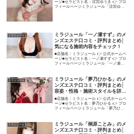
ージ■セラピスト名：涼宮ゆうき 👉 プロ
フィールページミラジュール「涼宮ゆう
き」さんの評判は？ネットの口コミを調
査"ミラジュール涼宮ゆうき"さんに関す
る口コミを調査し、注目ポイントをまと
めました！＜こ...
ミラジュール「一ノ瀬すず」のメ
ミラジュール
ンズエステ口コミ・評判まとめ│
気になる施術内容をチェック！
■店舗名：ミラジュール 👉 公式ホームペ
ージ■セラピスト名：一ノ瀬すず 👉 プロ
フィールページミラジュール「一ノ瀬す
ず」さんの評判は？ネットの口コミを調
査口コミで話題の"ミラジュール一ノ瀬す
ず"さんについて、ネット上の評価をもと
ミラジュール「夢乃ひかる」のメ
ミラジュール
に徹底調査し...
ンズエステ口コミ・評判まとめ│
容姿・性格・施術スタイルを詳し
く紹介！
■店舗名：ミラジュール 👉 公式ホームペ
ージ■セラピスト名：夢乃ひかる 👉 プロ
フィールページミラジュール「夢乃ひか
る」さんの評判は？ネットの口コミを調
査「実際どうなの？」という声が多い"ミ
ラジュール夢乃ひかる"さんの評判を、口
ミラジュール「桐原ことみ」のメ
ミラジュール
コミをもとに...
ンズエステ口コミ・評判まとめ│