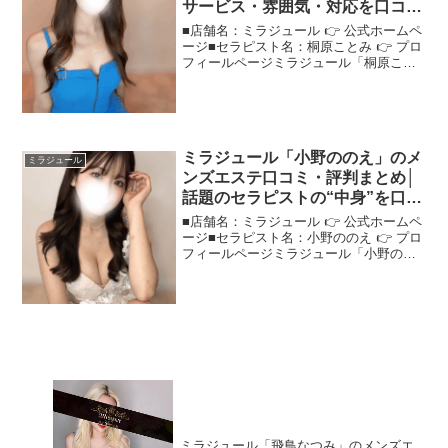
サービス・雰囲気・対応を口コミ
で検証！
■店舗名：ミラジュール 👉 公式ホームペ
ージ■セラピスト名：桐原ことみ 👉 プロ
フィールページミラジュール「桐原こと
み」さんの評判は？ネットの口コミを調
査「実際どうなの？」という声が多い"ミ
ラジュール桐原ことみ"さんの評判を、口
コミをもとに...
ミラジュール「小野ののえ」のメ
ミラジュール
ンズエステ口コミ・評判まとめ│
話題のセラピストの“中身”を口コ
ミで深掘り！
■店舗名：ミラジュール 👉 公式ホームペ
ージ■セラピスト名：小野ののえ 👉 プロ
フィールページミラジュール「小野のの
え」さんの評判は？ネットの口コミを調
査口コミで注目のセラピスト"ミラジュー
ル小野ののえ"さんの魅力や施術の特徴を
まとめました...
ミラジュール「飛鳥なつみ」のメンズエ