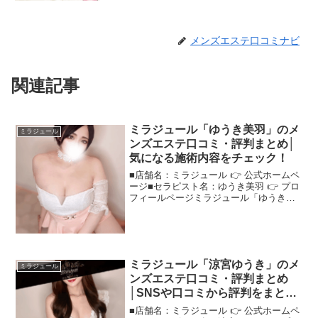
メンズエステ口コミナビ
関連記事
ミラジュール「ゆうき美羽」のメ
ミラジュール
ンズエステ口コミ・評判まとめ│
気になる施術内容をチェック！
■店舗名：ミラジュール 👉 公式ホームペ
ージ■セラピスト名：ゆうき美羽 👉 プロ
フィールページミラジュール「ゆうき美
羽」さんの評判は？ネットの口コミを調
査ネットの口コミサイトや掲示板でよく
見かける"ミラジュールゆうき美羽"さ
ん、実際の評判は...
ミラジュール「涼宮ゆうき」のメ
ミラジュール
ンズエステ口コミ・評判まとめ
│SNSや口コミから評判をまとめ
ました！
■店舗名：ミラジュール 👉 公式ホームペ