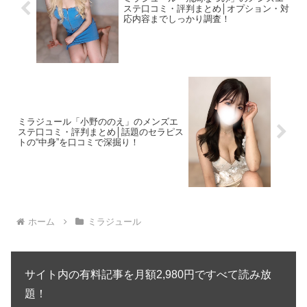
ステ口コミ・評判まとめ│オプション・対
応内容までしっかり調査！
ミラジュール「小野ののえ」のメンズエ
ステ口コミ・評判まとめ│話題のセラピス
トの“中身”を口コミで深掘り！
ホーム
ミラジュール
サイト内の有料記事を月額2,980円ですべて読み放
題！