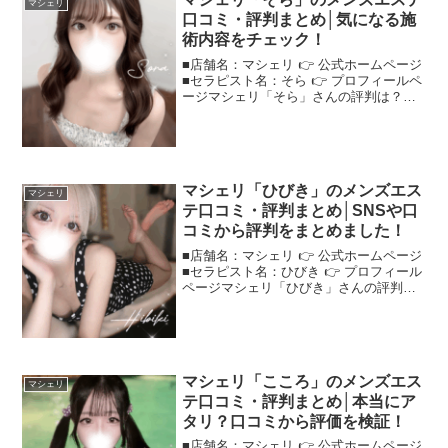
マシェリ
口コミ・評判まとめ│気になる施
術内容をチェック！
■店舗名：マシェリ 👉 公式ホームページ
■セラピスト名：そら 👉 プロフィールペ
ージマシェリ「そら」さんの評判は？ネ
ットの口コミを調査ネットの口コミサイ
トや掲示板でよく見かける"マシェリそ
ら"さん、実際の評判は？＜この記事でわ
かること＞ルッ...
マシェリ「ひびき」のメンズエス
マシェリ
テ口コミ・評判まとめ│SNSや口
コミから評判をまとめました！
■店舗名：マシェリ 👉 公式ホームページ
■セラピスト名：ひびき 👉 プロフィール
ページマシェリ「ひびき」さんの評判
は？ネットの口コミを調査リピーター多
数の"マシェリひびき"さん、その人気の
秘密を口コミから探りました！＜この記
事でわかること＞...
マシェリ「こころ」のメンズエス
マシェリ
テ口コミ・評判まとめ│本当にア
タリ？口コミから評価を検証！
■店舗名：マシェリ 👉 公式ホームページ