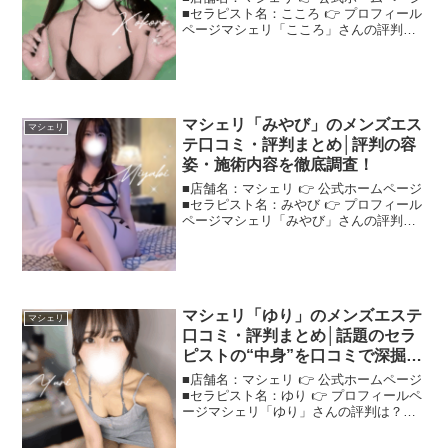
■セラピスト名：こころ 👉 プロフィール
ページマシェリ「こころ」さんの評判
は？ネットの口コミを調査話題のセラピ
スト"マシェリこころ"さんについて、口
コミから評判をチェック！＜この記事で
わかること＞ルッ...
マシェリ「みやび」のメンズエス
マシェリ
テ口コミ・評判まとめ│評判の容
姿・施術内容を徹底調査！
■店舗名：マシェリ 👉 公式ホームページ
■セラピスト名：みやび 👉 プロフィール
ページマシェリ「みやび」さんの評判
は？ネットの口コミを調査口コミからわ
かる"マシェリみやび"さんの魅力や施術
内容を丁寧にまとめました！＜この記事
でわかること＞ル...
マシェリ「ゆり」のメンズエステ
マシェリ
口コミ・評判まとめ│話題のセラ
ピストの“中身”を口コミで深掘
り！
■店舗名：マシェリ 👉 公式ホームページ
■セラピスト名：ゆり 👉 プロフィールペ
ージマシェリ「ゆり」さんの評判は？ネ
ットの口コミを調査口コミで注目のセラ
ピスト"マシェリゆり"さんの魅力や施術