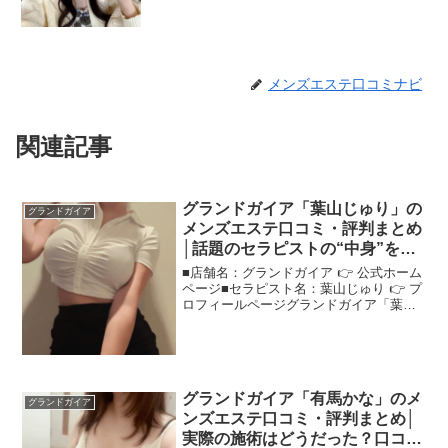
メンズエステ口コミナビ
関連記事
グランドガイア「葉山じゅり」の
グランドガイア
メンズエステ口コミ・評判まとめ
│話題のセラピストの“中身”を口
コミで深掘り！
■店舗名：グランドガイア 👉 公式ホーム
ページ■セラピスト名：葉山じゅり 👉 プ
ロフィールページグランドガイア「葉山
じゅり」さんの評判は？ネットの口コミ
を調査"グランドガイア葉山じゅり"さん
が気になる方のために、口コミで見えた
特徴を解説！＜...
グランドガイア「有馬かな」のメ
グランドガイア
ンズエステ口コミ・評判まとめ│
実際の施術はどうだった？口コミ