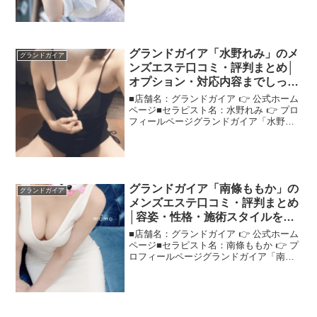
を調査口コミで注目のセラピスト"グラン
ドガイア七海れいな"さんの魅力や施術の
特徴をまとめ...
グランドガイア「水野れみ」のメ
グランドガイア
ンズエステ口コミ・評判まとめ│
オプション・対応内容までしっか
り調査！
■店舗名：グランドガイア 👉 公式ホーム
ページ■セラピスト名：水野れみ 👉 プロ
フィールページグランドガイア「水野れ
み」さんの評判は？ネットの口コミを調
査リピーター多数の"グランドガイア水野
れみ"さん、その人気の秘密を口コミから
探りました！...
グランドガイア「南條ももか」の
グランドガイア
メンズエステ口コミ・評判まとめ
│容姿・性格・施術スタイルを詳
しく紹介！
■店舗名：グランドガイア 👉 公式ホーム
ページ■セラピスト名：南條ももか 👉 プ
ロフィールページグランドガイア「南條
ももか」さんの評判は？ネットの口コミ
を調査ネットの声を集めて、"グランドガ
イア南條ももか"さんの評判や印象を詳し
く紹介します...