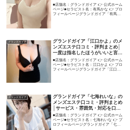
から探る！
■店舗名：グランドガイア 👉 公式ホーム
ページ■セラピスト名：有馬かな 👉 プロ
フィールページグランドガイア「有馬か
な」さんの評判は？ネットの口コミを調
査話題のセラピスト"グランドガイア有馬
かな"さんについて、口コミから評判をチ
ェック！＜こ...
グランドガイア「江口かよ」のメ
グランドガイア
ンズエステ口コミ・評判まとめ│
一度は指名したほうがいいと言わ
れる理由とは？
■店舗名：グランドガイア 👉 公式ホーム
ページ■セラピスト名：江口かよ 👉 プロ
フィールページグランドガイア「江口か
よ」さんの評判は？ネットの口コミを調
査"グランドガイア江口かよ"さんの口コ
ミをもとに、施術の特徴や満足度を分析
しました！＜こ...
グランドガイア「七海れいな」の
グランドガイア
メンズエステ口コミ・評判まとめ
│サービス・雰囲気・対応を口コ
ミで検証！
■店舗名：グランドガイア 👉 公式ホーム
ページ■セラピスト名：七海れいな 👉 プ
ロフィールページグランドガイア「七海
れいな」さんの評判は？ネットの口コミ