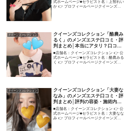
式ホームページ■セラピスト名：上智れい
か 👉 プロフィールページクイーンズコ
レクション「上智れいか」さんの評判
は？ネットの口コミを調査実際に体験し
た人の声をもとに、"クイーンズコレクシ
ョン上智れいか"...
クイーンズコレクション「酪農み
クイーンズコレクション
るく」のメンズエステ口コミ・評
判まとめ│本当にアタリ？口コミ
から評価を検証！
■店舗名：クイーンズコレクション 👉 公
式ホームページ■セラピスト名：酪農みる
く 👉 プロフィールページクイーンズコ
レクション「酪農みるく」さんの評判
は？ネットの口コミを調査口コミで語ら
れる"クイーンズコレクション酪農みる
く"さんの魅力を、...
クイーンズコレクション「大妻な
クイーンズコレクション
なみ」のメンズエステ口コミ・評
判まとめ│評判の容姿・施術内容
を徹底調査！
■店舗名：クイーンズコレクション 👉 公
式ホームページ■セラピスト名：大妻なな
み 👉 プロフィールページクイーンズコ
レクション「大妻ななみ」さんの評判
は？ネットの口コミを調査人気セラピス