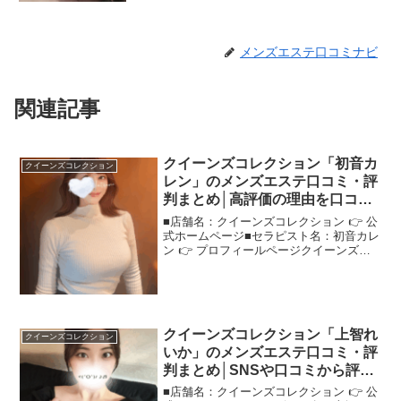
メンズエステ口コミナビ
関連記事
クイーンズコレクション「初音カ
クイーンズコレクション
レン」のメンズエステ口コミ・評
判まとめ│高評価の理由を口コミ
から読み解く！
■店舗名：クイーンズコレクション 👉 公
式ホームページ■セラピスト名：初音カレ
ン 👉 プロフィールページクイーンズコ
レクション「初音カレン」さんの評判
は？ネットの口コミを調査「実際どうな
の？」という声が多い"クイーンズコレク
ション初音カレン...
クイーンズコレクション「上智れ
クイーンズコレクション
いか」のメンズエステ口コミ・評
判まとめ│SNSや口コミから評判
をまとめました！
■店舗名：クイーンズコレクション 👉 公