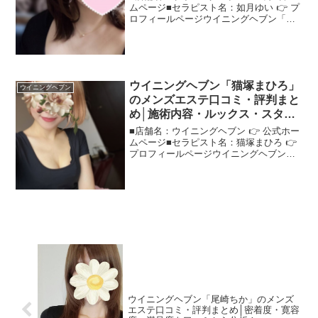
ムページ■セラピスト名：如月ゆい 👉 プ
ロフィールページウイニングヘブン「如
月ゆい」さんの評判は？ネットの口コミ
を調査"ウイニングヘブン如月ゆい"さん
の施術・雰囲気・対応を口コミから読み
解きます！＜こ...
ウイニングヘブン「猫塚まひろ」
ウイニングヘブン
のメンズエステ口コミ・評判まと
め│施術内容・ルックス・スタイ
ルをリアルに解説！
■店舗名：ウイニングヘブン 👉 公式ホー
ムページ■セラピスト名：猫塚まひろ 👉
プロフィールページウイニングヘブン
「猫塚まひろ」さんの評判は？ネットの
口コミを調査実際に体験した人の声をも
とに、"ウイニングヘブン猫塚まひろ"さ
んの評価をまとめ...
ウイニングヘブン「尾崎ちか」のメンズ
エステ口コミ・評判まとめ│密着度・寛容