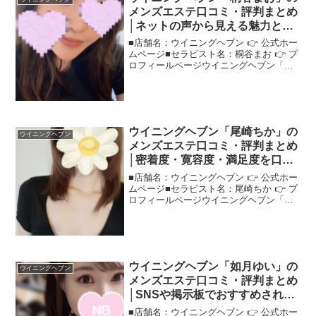
メンズエステ口コミ・評判まとめ
│ネットの声から見える魅力と
は？
■店舗名：ウイニングヘブン 👉 公式ホー
ムページ■セラピスト名：桐谷まお 👉 プ
ロフィールページウイニングヘブン「桐
谷まお」さんの評判は？ネットの口コミ
を調査ネットの声を集めて、"ウイニング
ヘブン桐谷まお"さんの評判や印象を詳し
く紹介します...
ウイニングヘブン「尾崎ちか」の
ウイニングヘブン
メンズエステ口コミ・評判まとめ
│密着度・寛容度・満足度を口コ
ミから分析！
■店舗名：ウイニングヘブン 👉 公式ホー
ムページ■セラピスト名：尾崎ちか 👉 プ
ロフィールページウイニングヘブン「尾
崎ちか」さんの評判は？ネットの口コミ
を調査"ウイニングヘブン尾崎ちか"さん
が気になる方のために、口コミで見えた
特徴を解説！＜...
ウイニングヘブン「如月ゆい」の
ウイニングヘブン
メンズエステ口コミ・評判まとめ
│SNSや掲示板でおすすめされる
理由とは？
■店舗名：ウイニングヘブン 👉 公式ホー