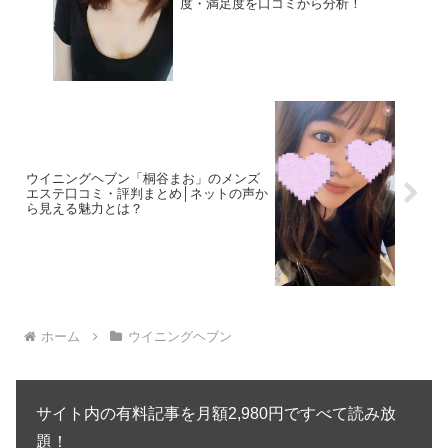
度・満足度を口コミから分析！
ウイニングヘブン「桐谷まお」のメンズ
エステ口コミ・評判まとめ│ネットの声か
ら見える魅力とは？
ホーム
ウイニングヘブン
サイト内の有料記事を月額2,980円ですべて読み放
題！