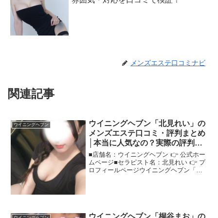
メンズエステ口コミナビ
関連記事
ウイニングヘブン「北見れい」の
ウイニングヘブン
メンズエステ口コミ・評判まとめ
│本当に人気なの？実際の評判を
調べてみた！
■店舗名：ウイニングヘブン 👉 公式ホー
ムページ■セラピスト名：北見れい 👉 プ
ロフィールページウイニングヘブン「北
見れい」さんの評判は？ネットの口コミ
を調査注目のセラピスト"ウイニングヘブ
ン北見れい"さんについて、口コミベース
で魅力を分析...
ウイニングヘブン「桐谷まお」の
ウイニングヘブン