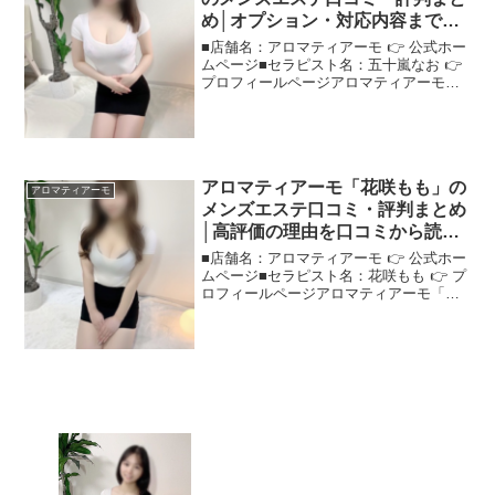
め│オプション・対応内容までし
っかり調査！
■店舗名：アロマティアーモ 👉 公式ホー
ムページ■セラピスト名：五十嵐なお 👉
プロフィールページアロマティアーモ
「五十嵐なお」さんの評判は？ネットの
口コミを調査実際に体験した人の声をも
とに、"アロマティアーモ五十嵐なお"さ
んの評価をまとめ...
アロマティアーモ「花咲もも」の
アロマティアーモ
メンズエステ口コミ・評判まとめ
│高評価の理由を口コミから読み
解く！
■店舗名：アロマティアーモ 👉 公式ホー
ムページ■セラピスト名：花咲もも 👉 プ
ロフィールページアロマティアーモ「花
咲もも」さんの評判は？ネットの口コミ
を調査ネットで話題の"アロマティアーモ
花咲もも"さんについて、口コミから評判
を詳しく調べ...