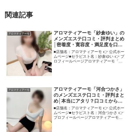
関連記事
アロマティアーモ「紗倉ゆい」の
アロマティアーモ
メンズエステ口コミ・評判まとめ
│密着度・寛容度・満足度を口コ
ミから分析！
■店舗名：アロマティアーモ 👉 公式ホー
ムページ■セラピスト名：紗倉ゆい 👉 プ
ロフィールページアロマティアーモ「紗
倉ゆい」さんの評判は？ネットの口コミ
を調査人気セラピスト"アロマティアーモ
紗倉ゆい"さんについて、ネットの口コミ
をもとに調査...
アロマティアーモ「河合つかさ」
アロマティアーモ
のメンズエステ口コミ・評判まと
め│本当にアタリ？口コミから評
価を検証！
■店舗名：アロマティアーモ 👉 公式ホー
ムページ■セラピスト名：河合つかさ 👉
プロフィールページアロマティアーモ
「河合つかさ」さんの評判は？ネットの
口コミを調査口コミサイトでも評判の"ア
ロマティアーモ河合つかさ"さんの容姿や