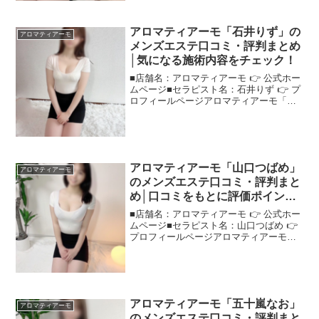
施術の傾向など...
アロマティアーモ「石井りず」の
アロマティアーモ
メンズエステ口コミ・評判まとめ
│気になる施術内容をチェック！
■店舗名：アロマティアーモ 👉 公式ホー
ムページ■セラピスト名：石井りず 👉 プ
ロフィールページアロマティアーモ「石
井りず」さんの評判は？ネットの口コミ
を調査「実際どうなの？」という声が多
い"アロマティアーモ石井りず"さんの評
判を、口コミを...
アロマティアーモ「山口つばめ」
アロマティアーモ
のメンズエステ口コミ・評判まと
め│口コミをもとに評価ポイント
を詳しく解説！
■店舗名：アロマティアーモ 👉 公式ホー
ムページ■セラピスト名：山口つばめ 👉
プロフィールページアロマティアーモ
「山口つばめ」さんの評判は？ネットの
口コミを調査"アロマティアーモ山口つば
め"さんが気になる方のために、口コミで
見えた特徴を解...
アロマティアーモ「五十嵐なお」
アロマティアーモ
のメンズエステ口コミ・評判まと